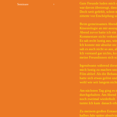
Gute Freunde luden mich e
Seminare
war davon überzeugt, dass
Doch weit gefehlt, schon n
zitterte vor Erschöpfung 
Beim gemeinsamen Abendes
Kinesiologie an mir auszu
Abend zuvor hatte ich ein 
Kommentare nicht verknei
Es sah recht lustig aus, 
Ich konnte mir absolut nic
sah es auch nicht so aus, a
Ich verstand gar nichts,
meine Freundinnen sich sc
Irgendwann während dieser 
mich lustig zu machen und 
Film ablief. Als die Behan
hatte sich etwas gelöst un
wohl wie seit langem nicht
Am nächsten Tag ging es m
durchgehalten. Am Abend w
noch zweimal wiederholt. 
turnte.Ich kam danach erh
Zu meinem großen Erstaune
halbes Jahr später absolv