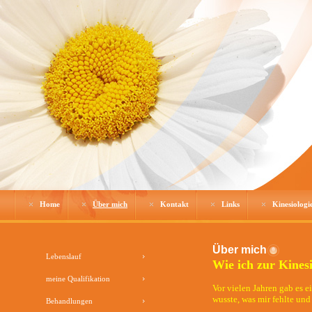
Home
Über mich
Kontakt
Links
Kinesiologi
Über mich
Lebenslauf
Wie ich zur Kines
meine Qualifikation
Vor vielen Jahren gab es 
wusste, was mir fehlte und
Behandlungen