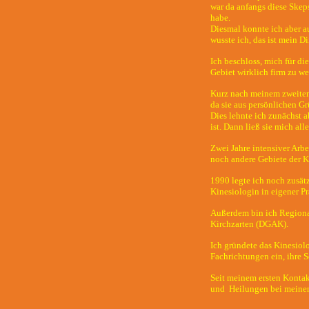
war da anfangs diese Skepsi
habe.
Diesmal konnte ich aber a
wusste ich, das ist mein D
Ich beschloss, mich für di
Gebiet wirklich firm zu w
Kurz nach meinem zweiten 
da sie aus persönlichen G
Dies lehnte ich zunächst ab
ist. Dann ließ sie mich all
Zwei Jahre intensiver Arb
noch andere Gebiete der K
1990 legte ich noch zusätz
Kinesiologin in eigener Pr
Außerdem bin ich Regional
Kirchzarten (DGAK).
Ich gründete das Kinesio
Fachrichtungen ein, ihre S
Seit meinem ersten Kontak
und Heilungen bei meinen 